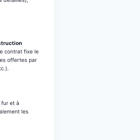
.
struction
 contrat fixe le
ies offertes par
c.).
fur et à
alement les