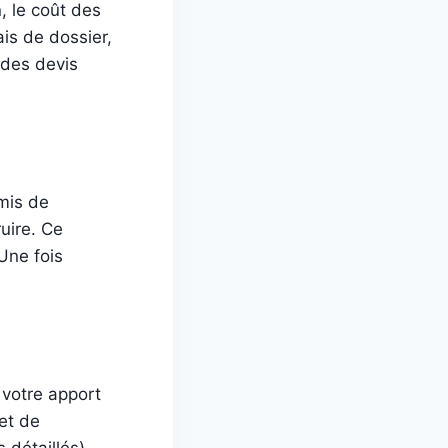
, le coût des
ais de dossier,
r des devis
mis de
uire. Ce
Une fois
 votre apport
jet de
 détaillés),