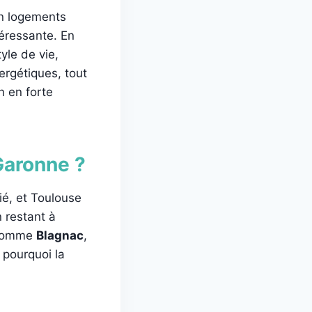
n logements
téressante. En
yle de vie,
ergétiques, tout
n en forte
Garonne ?
ié, et Toulouse
 restant à
e comme
Blagnac
,
 pourquoi la