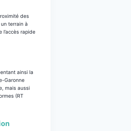
roximité des
un terrain à
 l’accès rapide
ntant ainsi la
te-Garonne
e, mais aussi
normes (RT
ion