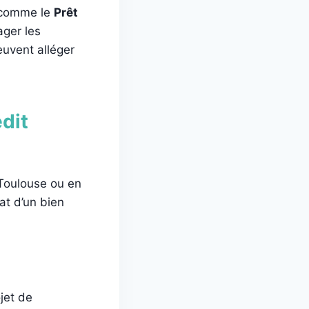
é, comme le
Prêt
ger les
euvent alléger
édit
Toulouse ou en
at d’un bien
jet de