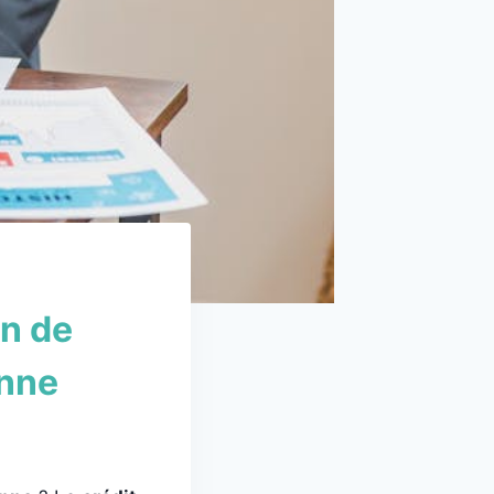
on de
onne