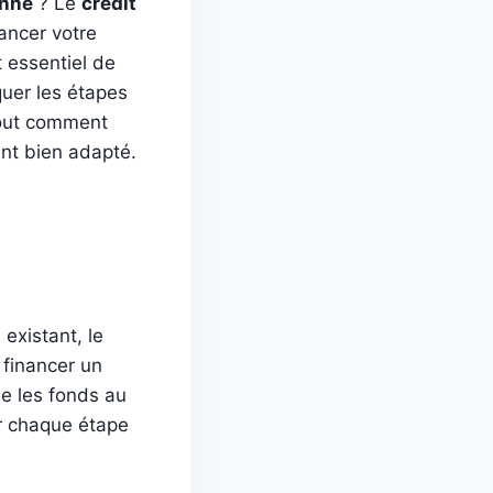
nne
? Le
crédit
ancer votre
t essentiel de
quer les étapes
rtout comment
nt bien adapté.
existant, le
financer un
ue les fonds au
er chaque étape