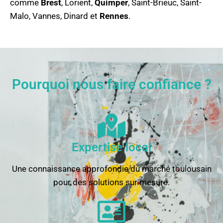
comme
Brest
, Lorient,
Quimper
, Saint-Brieuc, Saint-
Malo, Vannes, Dinard et
Rennes
.
Pourquoi nous faire confiance ?
Expertise local
Une connaissance approfondie du marché toulousain
pour des solutions sur mesure.​