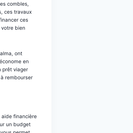
 les combles,
s, ces travaux
financer ces
 votre bien
alma, ont
s économe en
 prêt viager
r à rembourser
 aide financière
sur un budget
e vous permet