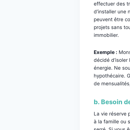
effectuer des t
d’installer une
peuvent être co
projets sans to
immobilier.
Exemple :
Monsi
décidé d’isoler
énergie. Ne sou
hypothécaire. G
de mensualités,
b. Besoin d
La vie réserve 
à la famille o
serré. Si vous 