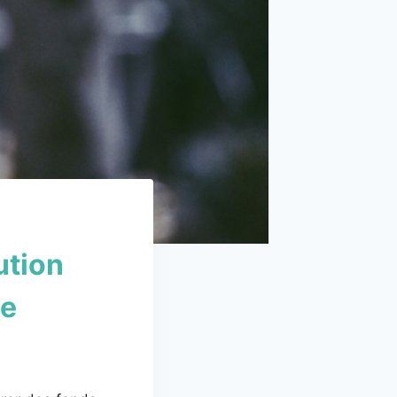
ution
se