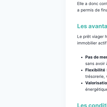
Elle a donc con
a permis de fin
Les avanta
Le prêt viager 
immobilier acti
Pas de men
sans avoir 
Flexibilité
:
trésorerie,
Valorisati
énergétique
Les conditi