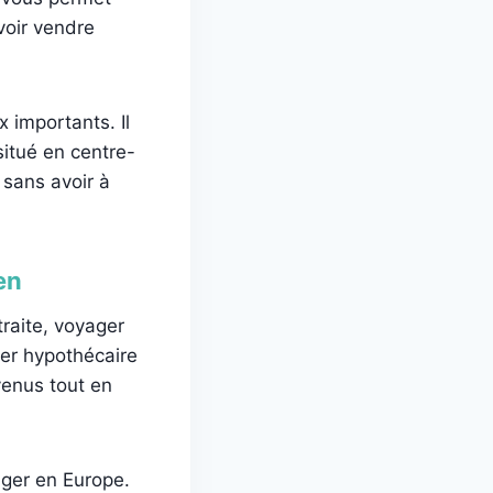
voir vendre
 importants. Il
situé en centre-
 sans avoir à
en
traite, voyager
ager hypothécaire
venus tout en
ger en Europe.