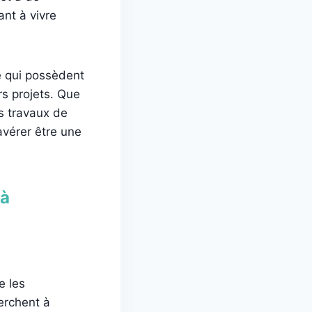
ant à vivre
e qui possèdent
rs projets. Que
s travaux de
avérer être une
 à
e les
erchent à