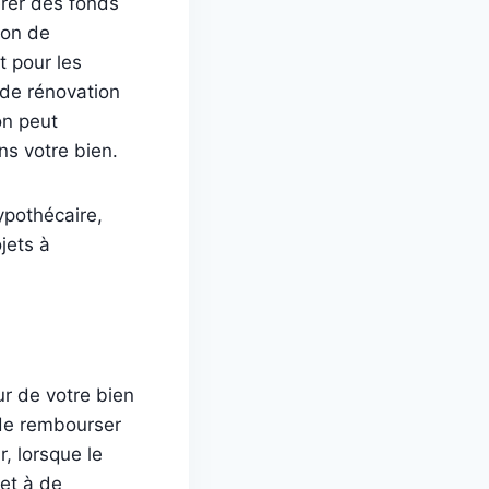
érer des fonds
ion de
 pour les
 de rénovation
on peut
s votre bien.
ypothécaire,
jets à
ur de votre bien
 de rembourser
, lorsque le
et à de