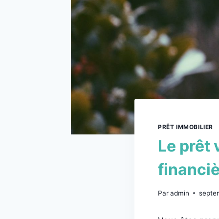
PRÊT IMMOBILIER
Le prêt 
financiè
Par
admin
septe