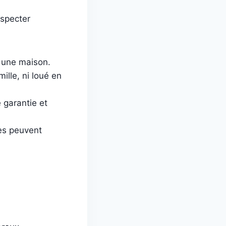
especter
u une maison.
ille, ni loué en
e garantie et
es peuvent