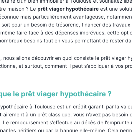
iétaire d’un bien immobilier à Toulouse et souhaitez lib
tre maison ? Le
prêt viager hypothécaire
est une solut
connue mais particulièrement avantageuse, notamment
 soit pour un besoin de trésorerie, financer des travaux
 même faire face à des dépenses imprévues, cette opti
nombreux besoins tout en vous permettant de rester dan
e, nous allons découvrir en quoi consiste le prêt viager h
tionne, et surtout, comment il peut s’appliquer à vos pro
que le prêt viager hypothécaire ?
hypothécaire à Toulouse est un crédit garanti par la vale
trairement à un prêt classique, vous n’avez pas besoin
. Le remboursement s’effectue au décès de l’emprunteur
par les héritiers ou par la banque elle-même. Cela perm