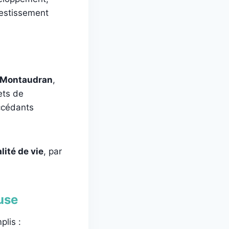
vestissement
Montaudran
,
ets de
accédants
lité de vie
, par
use
plis :