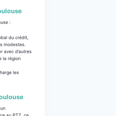
oulouse
use :
bal du crédit,
es modestes.
r avec d’autres
 la région
harge les
Toulouse
 un
âce au PTZ, ce