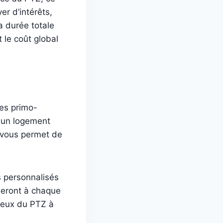
r d’intérêts,
a durée totale
 le coût global
es primo-
r un logement
Z vous permet de
s personnalisés
neront à chaque
mieux du PTZ à