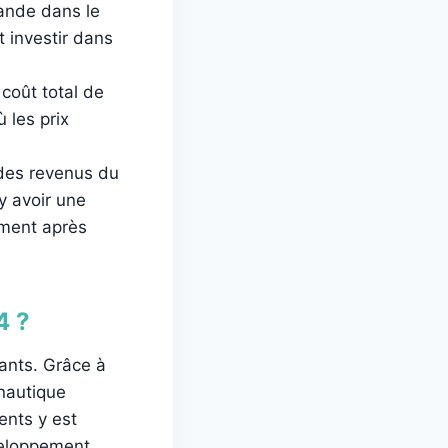
mande dans le
t investir dans
coût total de
 les prix
des revenus du
y avoir une
ement après
4 ?
dants. Grâce à
onautique
ents y est
veloppement,