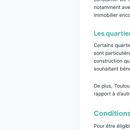
notamment avec
immobilier enco
Les quartie
Certains quart
sont particuliè
construction qu
souhaitant bén
De plus, Toulo
rapport à d’au
Conditions
Pour être éligib