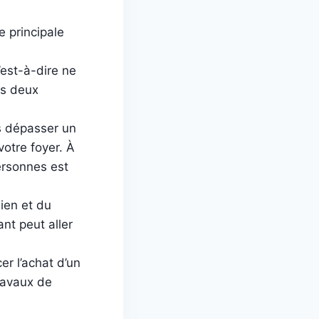
e principale
est-à-dire ne
es deux
as dépasser un
otre foyer. À
ersonnes est
ien et du
t peut aller
er l’achat d’un
ravaux de