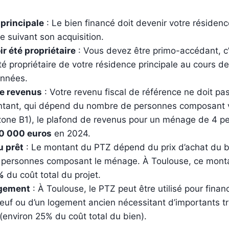
principale
: Le bien financé doit devenir votre résidenc
e suivant son acquisition.
r été propriétaire
: Vous devez être primo-accédant, c’
té propriétaire de votre résidence principale au cours d
années.
de revenus
: Votre revenu fiscal de référence ne doit p
ntant, qui dépend du nombre de personnes composant v
zone B1), le plafond de revenus pour un ménage de 4 p
0 000 euros
en 2024.
u prêt
: Le montant du PTZ dépend du prix d’achat du b
personnes composant le ménage. À Toulouse, ce montan
%
du coût total du projet.
ogement
: À Toulouse, le PTZ peut être utilisé pour financ
euf ou d’un logement ancien nécessitant d’importants t
(environ 25% du coût total du bien).