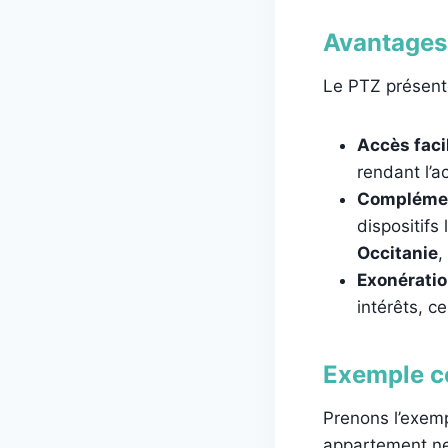
Avantages
Le PTZ présent
Accès facil
rendant l’
Complémen
dispositifs
Occitanie
,
Exonération
intérêts, c
Exemple c
Prenons l’exemp
appartement ne