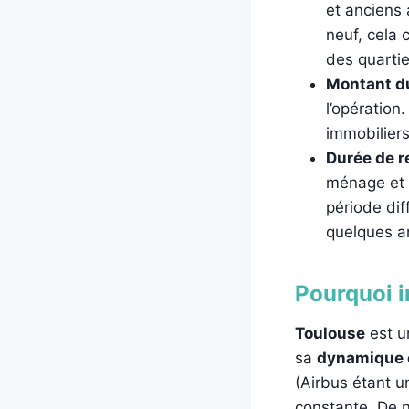
et anciens
neuf, cela 
des quartie
Montant d
l’opération
immobilier
Durée de 
ménage et p
période di
quelques a
Pourquoi i
Toulouse
est u
sa
dynamique
(Airbus étant u
constante. De 