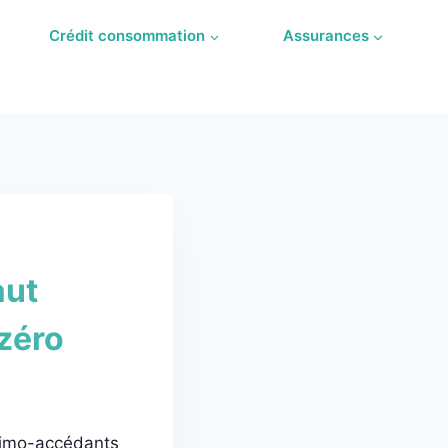
Crédit consommation
Assurances
aut
 zéro
primo-accédants