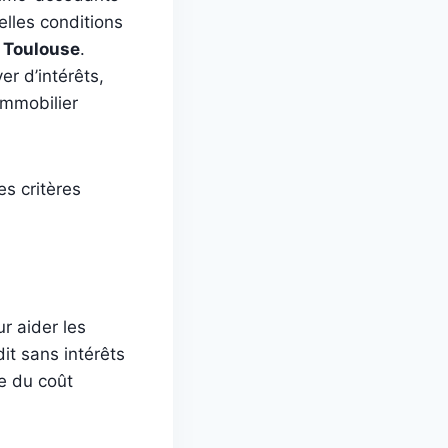
elles conditions
e
Toulouse
.
er d’intérêts,
immobilier
es critères
ur aider les
dit sans intérêts
ie du coût