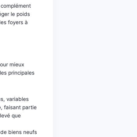
en complément
éger le poids
les foyers à
our mieux
les principales
s, variables
 faisant partie
élevé que
 de biens neufs